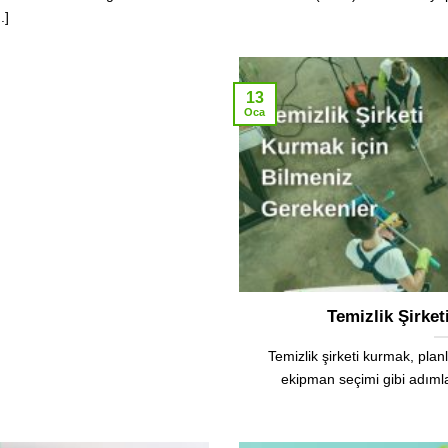
..]
13
Oca
Temizlik Şirket
Temizlik şirketi kurmak, pla
ekipman seçimi gibi adımlar