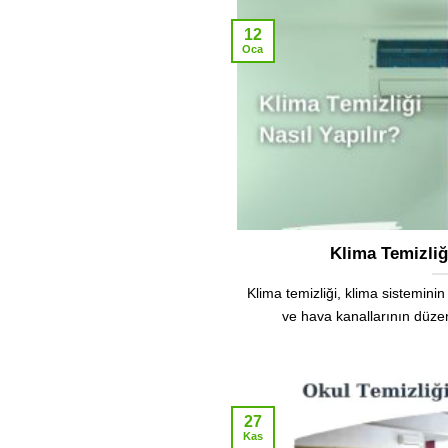
12
Oca
Klima Temizliği
Klima temizliği, klima sisteminin i
ve hava kanallarının düzenl
27
Kas