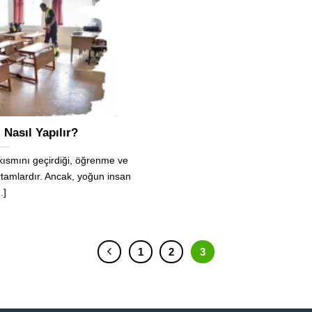
 Nasıl Yapılır?
 kısmını geçirdiği, öğrenme ve
rtamlardır. Ancak, yoğun insan
..]
1
2
3