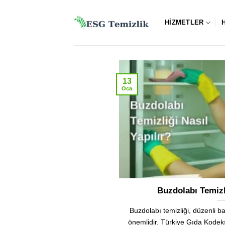
İçeriğe
atla
HIZMETLER
13
Oca
Buzdolabı Temizli
Buzdolabı temizliği, düzenli 
önemlidir. Türkiye Gıda Kodek