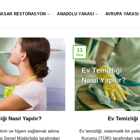
HASAR RESTORASYON
ANADOLU YAKASI
AVRUPA YAKASI
13
Oca
ği Nasıl Yapılır?
Ev Temizliği 
bakım ve hijyen sağlamak adına
Ev temizliği, sistematik bir yakl
si Genel Müdürlüğü tarafından
Kurumu (TÜİK) tarafından yapı