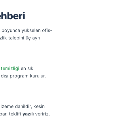
ehberi
i boyunca yükselen ofis-
ik talebini üç ayrı
 temizliği
en sık
 dışı program kurulur.
lzeme dahildir, kesin
ar, teklifi
yazılı
veririz.