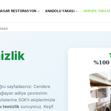
HASAR RESTORASYON
ANADOLU YAKASI
AVRUPA YAKASI
rketi
izlik
ğru sayfadasınız: Cendere
ağlayan adliye çevresinin
telerine SGK’lı ekiplerimizle
sı temizlik
sunuyoruz. Keşif