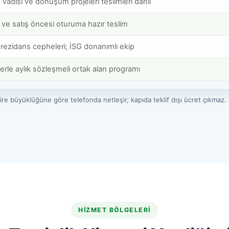
vadisi ve dönüşüm projeleri teslimleri dahil
 ve satış öncesi oturuma hazır teslim
 rezidans cepheleri; İSG donanımlı ekip
erle aylık sözleşmeli ortak alan programı
ire büyüklüğüne göre telefonda netleşir, kapıda teklif dışı ücret çıkmaz. K
HIZMET BÖLGELERI