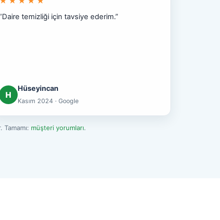
★★★★★
“Daire temizliği için tavsiye ederim.”
Hüseyincan
H
Kasım 2024 · Google
ir. Tamamı:
müşteri yorumları
.