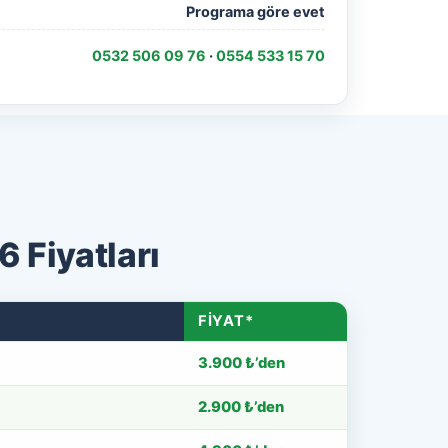
Programa göre evet
0532 506 09 76
·
0554 533 15 70
 Fiyatları
FIYAT*
3.900 ₺’den
2.900 ₺’den