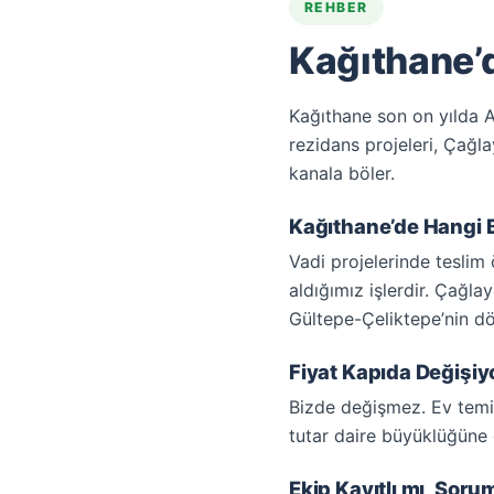
REHBER
Kağıthane’d
Kağıthane son on yılda A
rezidans projeleri, Çağl
kanala böler.
Kağıthane’de Hangi 
Vadi projelerinde teslim
aldığımız işlerdir. Çağl
Gültepe-Çeliktepe’nin d
Fiyat Kapıda Değişi
Bizde değişmez. Ev temi
tutar daire büyüklüğüne g
Ekip Kayıtlı mı, Sor