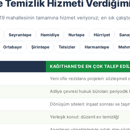
 Temizlik Hizmeti Verdiğim
19 mahallesinin tamamına hizmet veriyoruz; en sık çalıştı
Seyrantepe
Hamidiye
Nurtepe
Hürriyet
Sana
Ortabayır
Şirintepe
Telsizler
Harmantepe
Mehme
KAĞITHANE’DE EN ÇOK TALEP EDI
Yeni ofis-rezidans projeleri: sözleşmeli o
Adliye çevresi hukuk büroları: periyodik 
Dönüşüm siteleri: inşaat sonrası ve taşı
Yerleşik konut: düzenli ev temizliği
Apartman yönetimleriyle ortak alan sözl