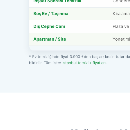
İnşaat Sonrası Temizlik
Cendere 
Boş Ev / Taşınma
Kiralama
Dış Cephe Cam
Plaza ve
Apartman / Site
Yönetiml
* Ev temizliğinde fiyat 3.900 ₺’den başlar; kesin tutar da
bildirilir. Tüm liste:
İstanbul temizlik fiyatları
.