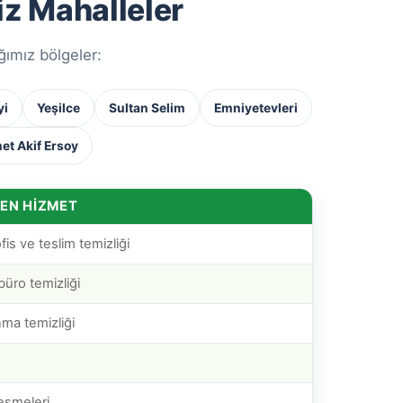
iz Mahalleler
ğımız bölgeler:
yi
Yeşilce
Sultan Selim
Emniyetevleri
t Akif Ersoy
LEN HIZMET
fis ve teslim temizliği
büro temizliği
nma temizliği
eşmeleri