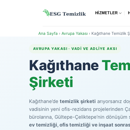
İçeriğe
atla
HIZMETLER
Ana Sayfa
›
Avrupa Yakası
›
Kağıthane Temizlik Şi
AVRUPA YAKASI · VADI VE ADLIYE AKSI
Kağıthane
Tem
Şirketi
Kağıthane’de
temizlik şirketi
arıyorsanız do
vadisinin yeni ofis-rezidans projelerinden Ç
bürolarına, Gültepe-Çeliktepe’nin dönüşüm si
ev temizliği, ofis temizliği ve inşaat sonra