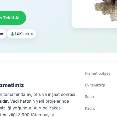
 Teklif Al
en
SGK’lı ekip
Hizmet bölgesi
Hizmetimiz
Ev temizliği
in tamamında ev, ofis ve inşaat sonrası
Şube
sıdır
. Vadi hattının yeni projelerinde
emizliği yoğundur; Avrupa Yakası
Kadro
emizliği 3.900 ₺’den başlar.