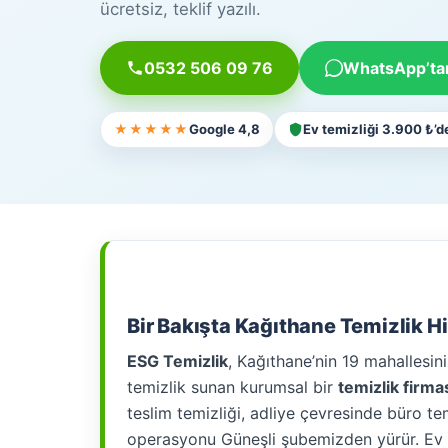
ücretsiz, teklif yazılı.
0532 506 09 76
WhatsApp’tan
★★★★★
Google 4,8
Ev temizliği 3.900 ₺’d
Bir Bakışta Kağıthane Temizlik 
ESG Temizlik
, Kağıthane’nin 19 mahallesin
temizlik sunan kurumsal bir
temizlik firma
teslim temizliği, adliye çevresinde büro t
operasyonu Güneşli şubemizden yürür. Ev t