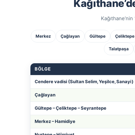
Kağıthane’de
Kağıthane’nin 
Merkez
Çağlayan
Gültepe
Çeliktepe
Talatpaşa
BÖLGE
Cendere vadisi (Sultan Selim, Yeşilce, Sanayi)
Çağlayan
Gültepe – Çeliktepe – Seyrantepe
Merkez – Hamidiye
Nurtepe – Hürriyet