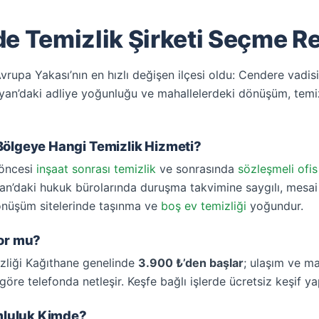
e Temizlik Şirketi Seçme R
vrupa Yakası’nın en hızlı değişen ilçesi oldu: Cendere vadis
ayan’daki adliye yoğunluğu ve mahallelerdeki dönüşüm, temizl
Bölgeye Hangi Temizlik Hizmeti?
 öncesi
inşaat sonrası temizlik
ve sonrasında
sözleşmeli ofis
ayan’daki hukuk bürolarında duruşma takvimine saygılı, mesai
önüşüm sitelerinde taşınma ve
boş ev temizliği
yoğundur.
yor mu?
zliği Kağıthane genelinde
3.900 ₺’den başlar
; ulaşım ve ma
öre telefonda netleşir. Keşfe bağlı işlerde ücretsiz keşif yap
umluluk Kimde?