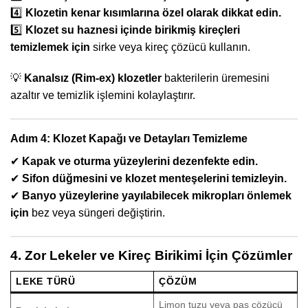
4️⃣
Klozetin kenar kısımlarına özel olarak dikkat edin.
5️⃣
Klozet su haznesi içinde birikmiş kireçleri
temizlemek için
sirke veya kireç çözücü kullanın.
💡
Kanalsız (Rim-ex) klozetler
bakterilerin üremesini
azaltır ve temizlik işlemini kolaylaştırır.
Adım 4: Klozet Kapağı ve Detayları Temizleme
✔
Kapak ve oturma yüzeylerini dezenfekte edin.
✔
Sifon düğmesini ve klozet menteşelerini temizleyin.
✔
Banyo yüzeylerine yayılabilecek mikropları önlemek
için
bez veya süngeri değiştirin.
4. Zor Lekeler ve Kireç Birikimi İçin Çözümler
LEKE TÜRÜ
ÇÖZÜM
Limon tuzu veya pas çözücü