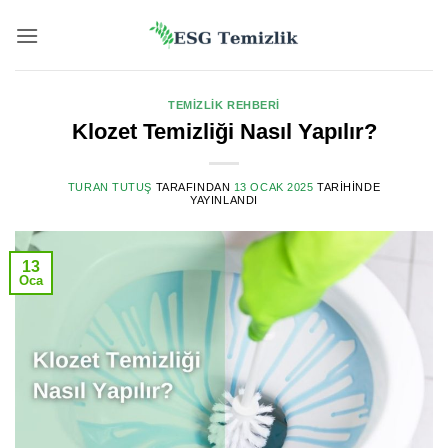
İçeriğe
atla
TEMIZLIK REHBERI
Klozet Temizliği Nasıl Yapılır?
TURAN TUTUŞ
TARAFINDAN
13 OCAK 2025
TARIHINDE
YAYINLANDI
13
Oca