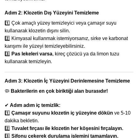
Adım 2: Klozetin Dış Yüzeyini Temizleme
1️⃣ Çok amaçlı yüzey temizleyici veya çamaşır suyu
kullanarak klozetin dışını silin.
2️⃣ Kimyasal kullanmak istemiyorsanız, sirke ve karbonat
karışımı ile yüzeyi temizleyebilirsiniz.
3️⃣
Pas lekeleri varsa
, kireç çözücü ya da limon tuzu
kullanarak temizleyin.
Adım 3: Klozetin İç Yüzeyini Derinlemesine Temizleme
🦠
Bakterilerin en çok biriktiği alan burasıdır!
✔
Adım adım iç temizlik:
1️⃣
Çamaşır suyunu klozetin iç yüzeyine dökün
ve 5-10
dakika bekletin.
2️⃣
Tuvalet fırçası ile klozetin her köşesini fırçalayın.
3️⃣
Sifonu çekerek durulama işlemini tamamlayın.