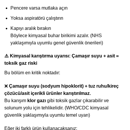
Pencere varsa mutlaka açın
Yoksa aspiratörü çalıştırın
Kapıyı aralık bırakın
Böylece kimyasal buhar birikimi azalır. (NHS
yaklaşımıyla uyumlu genel güvenlik önerileri)
⚠️ Kimyasal karıştırma uyarısı: Çamaşır suyu + asit =
toksik gaz riski
Bu bölüm en kritik noktadır:
❌
Çamaşır suyu (sodyum hipoklorit) + tuz ruhu/kireç
çözücü/asit içerikli ürünler karıştırılmaz.
Bu karışım
klor gazı
gibi toksik gazlar çıkarabilir ve
solunum yolu için tehlikelidir. (WHO/CDC kimyasal
güvenlik yaklaşımıyla uyumlu temel uyarı)
Eğer iki farklı ürün kullanacaksanız: