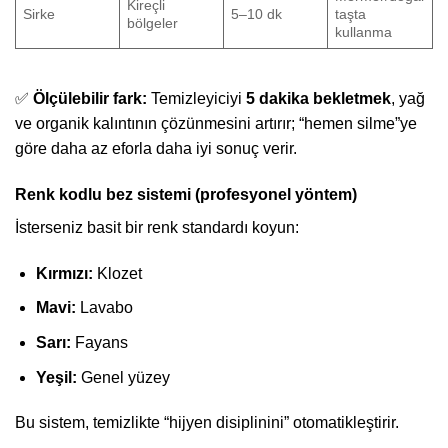
Kireçli
Sirke
5–10 dk
taşta
bölgeler
kullanma
✅
Ölçülebilir fark:
Temizleyiciyi
5 dakika bekletmek
, yağ
ve organik kalıntının çözünmesini artırır; “hemen silme”ye
göre daha az eforla daha iyi sonuç verir.
Renk kodlu bez sistemi (profesyonel yöntem)
İsterseniz basit bir renk standardı koyun:
Kırmızı:
Klozet
Mavi:
Lavabo
Sarı:
Fayans
Yeşil:
Genel yüzey
Bu sistem, temizlikte “hijyen disiplinini” otomatikleştirir.