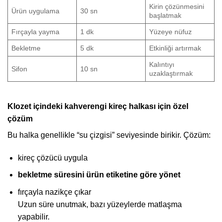
Kirin çözünmesini
Ürün uygulama
30 sn
başlatmak
Fırçayla yayma
1 dk
Yüzeye nüfuz
Bekletme
5 dk
Etkinliği artırmak
Kalıntıyı
Sifon
10 sn
uzaklaştırmak
Klozet içindeki kahverengi kireç halkası için özel
çözüm
Bu halka genellikle “su çizgisi” seviyesinde birikir. Çözüm:
kireç çözücü uygula
bekletme süresini ürün etiketine göre yönet
fırçayla nazikçe çıkar
Uzun süre unutmak, bazı yüzeylerde matlaşma
yapabilir.