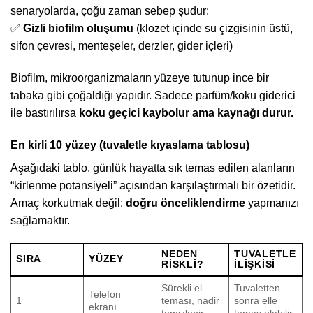
senaryolarda, çoğu zaman sebep şudur:
✅
Gizli biofilm oluşumu
(klozet içinde su çizgisinin üstü,
sifon çevresi, menteşeler, derzler, gider içleri)
Biofilm, mikroorganizmaların yüzeye tutunup ince bir
tabaka gibi çoğaldığı yapıdır. Sadece parfüm/koku giderici
ile bastırılırsa
koku geçici kaybolur ama kaynağı durur.
En kirli 10 yüzey (tuvaletle kıyaslama tablosu)
Aşağıdaki tablo, günlük hayatta sık temas edilen alanların
“kirlenme potansiyeli” açısından karşılaştırmalı bir özetidir.
Amaç korkutmak değil;
doğru önceliklendirme
yapmanızı
sağlamaktır.
NEDEN
TUVALETLE
SIRA
YÜZEY
RISKLI?
İLIŞKISI
Sürekli el
Tuvaletten
Telefon
1
teması, nadir
sonra elle
ekranı