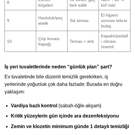
8
köşeleri
fark edilir
küf riski
El hijyeni
Havluluk/peç
9
Sık temas
sonrası tekrar
etelik
bulaş
Kapaklı/pedall
Çöp kovası
10
Temas + atık
ı olması
kapağı
önemli
İş yeri tuvaletlerinde neden “günlük plan” şart?
Ev tuvaletinde bile düzenli temizlik gerekirken, iş
yerlerinde yoğunluk çok daha fazladır. Burada en doğru
yaklaşım:
Vardiya bazlı kontrol
(sabah-öğle-akşam)
Kritik yüzeylerin gün içinde ara dezenfeksiyonu
Zemin ve klozetin minimum günde 1 detaylı temizliği