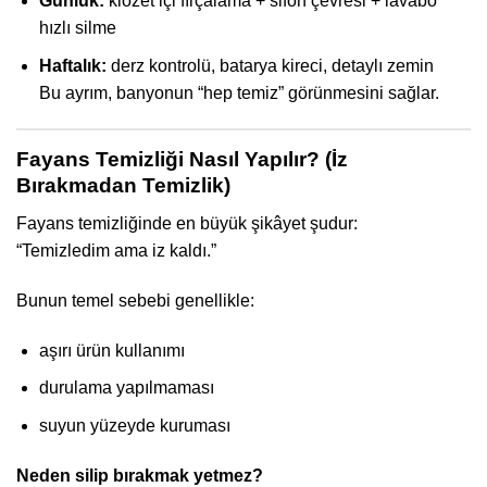
Günlük:
klozet içi fırçalama + sifon çevresi + lavabo
hızlı silme
Haftalık:
derz kontrolü, batarya kireci, detaylı zemin
Bu ayrım, banyonun “hep temiz” görünmesini sağlar.
Fayans Temizliği Nasıl Yapılır? (İz
Bırakmadan Temizlik)
Fayans temizliğinde en büyük şikâyet şudur:
“Temizledim ama iz kaldı.”
Bunun temel sebebi genellikle:
aşırı ürün kullanımı
durulama yapılmaması
suyun yüzeyde kuruması
Neden silip bırakmak yetmez?