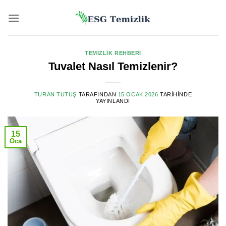
İçeriğe
atla
TEMIZLIK REHBERI
Tuvalet Nasıl Temizlenir?
TURAN TUTUŞ
TARAFINDAN
15 OCAK 2026
TARIHINDE
YAYINLANDI
15
Oca