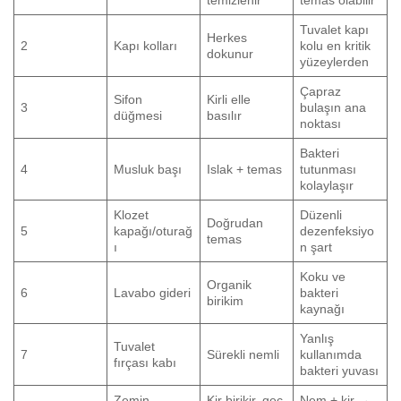
temizlenir
temas olabilir
Tuvalet kapı
Herkes
2
Kapı kolları
kolu en kritik
dokunur
yüzeylerden
Çapraz
Sifon
Kirli elle
3
bulaşın ana
düğmesi
basılır
noktası
Bakteri
4
Musluk başı
Islak + temas
tutunması
kolaylaşır
Klozet
Düzenli
Doğrudan
5
kapağı/oturağ
dezenfeksiyo
temas
ı
n şart
Koku ve
Organik
6
Lavabo gideri
bakteri
birikim
kaynağı
Yanlış
Tuvalet
7
Sürekli nemli
kullanımda
fırçası kabı
bakteri yuvası
Zemin
Kir birikir, geç
Nem + kir →