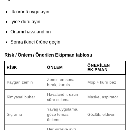
İlk ürünü uygulayın
İyice durulayın
Ortamı havalandırın
Sonra ikinci ürüne geçin
Risk / Önlem / Önerilen Ekipman tablosu
ÖNERILEN
RISK
ÖNLEM
EKIPMAN
Zemin en sona
Kaygan zemin
Mop + kuru bez
bırak, kurula
Havalandır, uzun
Kimyasal buhar
Maske, aspiratör
süre soluma
Yavaş uygulama,
Sıçrama
göze temas
Gözlük, eldiven
önleme
Her yüzeye ayrı