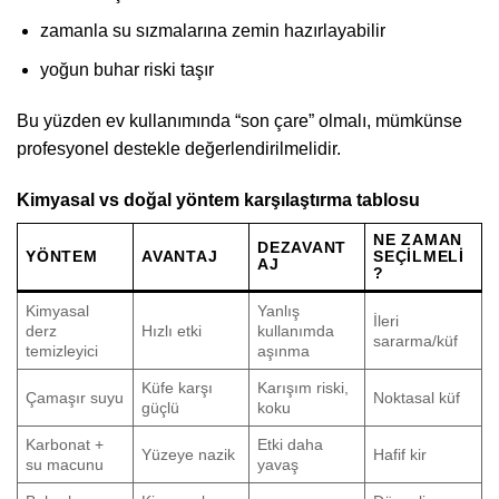
zamanla su sızmalarına zemin hazırlayabilir
yoğun buhar riski taşır
Bu yüzden ev kullanımında “son çare” olmalı, mümkünse
profesyonel destekle değerlendirilmelidir.
Kimyasal vs doğal yöntem karşılaştırma tablosu
NE ZAMAN
DEZAVANT
YÖNTEM
AVANTAJ
SEÇILMELI
AJ
?
Kimyasal
Yanlış
İleri
derz
Hızlı etki
kullanımda
sararma/küf
temizleyici
aşınma
Küfe karşı
Karışım riski,
Çamaşır suyu
Noktasal küf
güçlü
koku
Karbonat +
Etki daha
Yüzeye nazik
Hafif kir
su macunu
yavaş