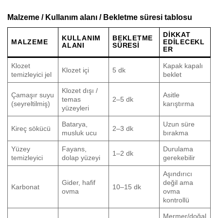
Malzeme / Kullanım alanı / Bekletme süresi tablosu
DIKKAT
KULLANIM
BEKLETME
MALZEME
EDILECEKL
ALANI
SÜRESI
ER
Klozet
Kapak kapalı
Klozet içi
5 dk
temizleyici jel
beklet
Klozet dışı /
Çamaşır suyu
Asitle
temas
2–5 dk
(seyreltilmiş)
karıştırma
yüzeyleri
Batarya,
Uzun süre
Kireç sökücü
2–3 dk
musluk ucu
bırakma
Yüzey
Fayans,
Durulama
1–2 dk
temizleyici
dolap yüzeyi
gerekebilir
Aşındırıcı
Gider, hafif
değil ama
Karbonat
10–15 dk
ovma
ovma
kontrollü
Mermer/doğal