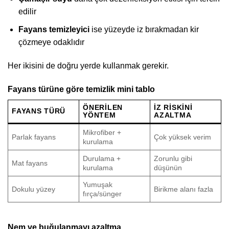
edilir
Fayans temizleyici
ise yüzeyde iz bırakmadan kir
çözmeye odaklıdır
Her ikisini de doğru yerde kullanmak gerekir.
Fayans türüne göre temizlik mini tablo
ÖNERILEN
İZ RISKINI
FAYANS TÜRÜ
YÖNTEM
AZALTMA
Mikrofiber +
Parlak fayans
Çok yüksek verim
kurulama
Durulama +
Zorunlu gibi
Mat fayans
kurulama
düşünün
Yumuşak
Dokulu yüzey
Birikme alanı fazla
fırça/sünger
Nem ve buğulanmayı azaltma