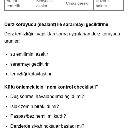
Buharlı
Kimyasal
Düzenli
Cihaz gerekir
temizlik
azaltır
bakım
Derz koruyucu (sealant) ile sararmayı geciktirme
Derz temizliğini yaptıktan sonra uygulanan derz koruyucu
ürünler:
su emilimini azaltır
sararmayı geciktirir
temizliği kolaylaştırır
Küfü önlemek için “nem kontrol checklist’i”
Duş sonrası havalandırma açıldı mı?
Islak zemin bırakıldı mı?
Paspas/bez nemli mi kaldı?
Derzlerde siyah noktalar başladı mı?